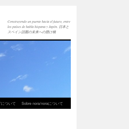
Construyendo un puente hacia el futuro, entre
los países de habla hispana y Japón. 日本と
スペイン語圏の未来への懸け橋
ブログについて
Sobre nora/noraについて