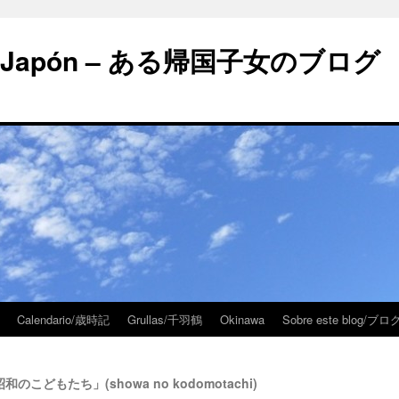
 en Japón – ある帰国子女のブログ
Calendario/歳時記
Grullas/千羽鶴
Okinawa
Sobre este blog/
「昭和のこどもたち」(showa no kodomotachi)