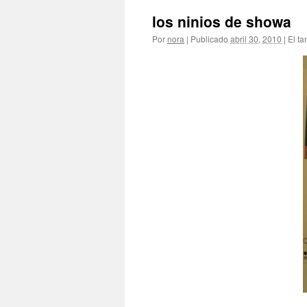
los ninios de showa
Por
nora
|
Publicado
abril 30, 2010
|
El ta