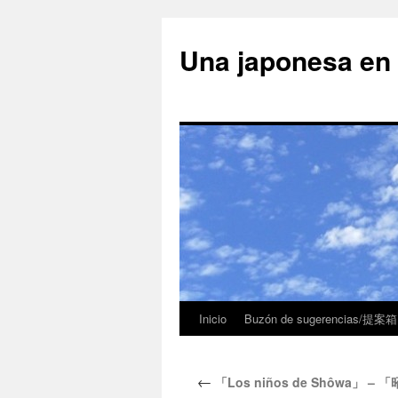
Una japonesa
Inicio
Buzón de sugerencias/提案箱
←
「Los niños de Shôwa」 – 