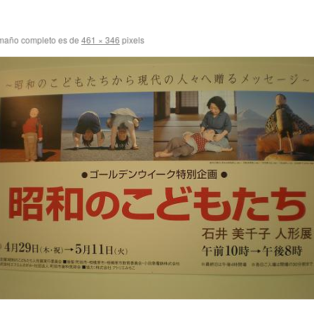
maño completo es de
461 × 346
pixels