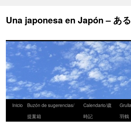
Una japonesa en Japón
Inicio
Buzón de sugerencias/
Calendario/歳
Grull
提案箱
時記
羽鶴