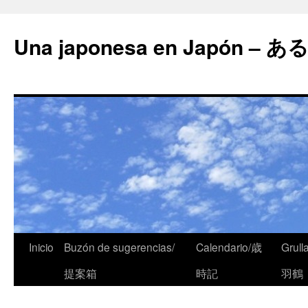
Una japonesa en Japón
Inicio
Buzón de sugerencias/
Calendario/歳
Grull
提案箱
時記
羽鶴