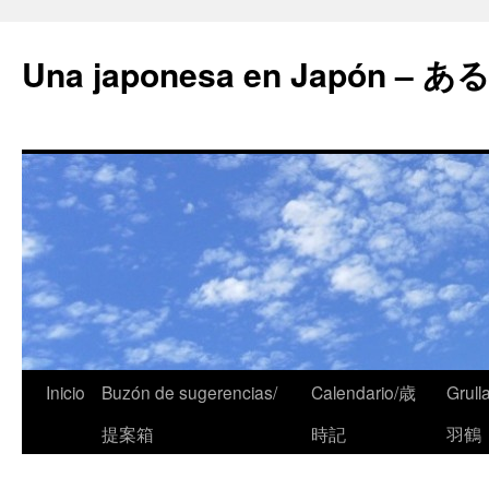
Una japonesa en Japón
Inicio
Buzón de sugerencias/
Calendario/歳
Grull
提案箱
時記
羽鶴