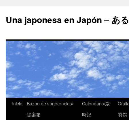
Una japonesa en Japón
Inicio
Buzón de sugerencias/
Calendario/歳
Grull
提案箱
時記
羽鶴