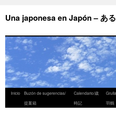
Una japonesa en Japón
Inicio
Buzón de sugerencias/
Calendario/歳
Grull
提案箱
時記
羽鶴