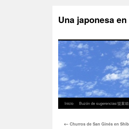
Una japonesa
Inicio
Buzón de sugerencias/提案箱
←
Churros de San Ginés 