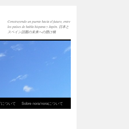
Construyendo un puente hacia el futuro, entre
los países de habla hispana y Japón. 日本と
スペイン語圏の未来への懸け橋
ブログについて
Sobre nora/noraについて