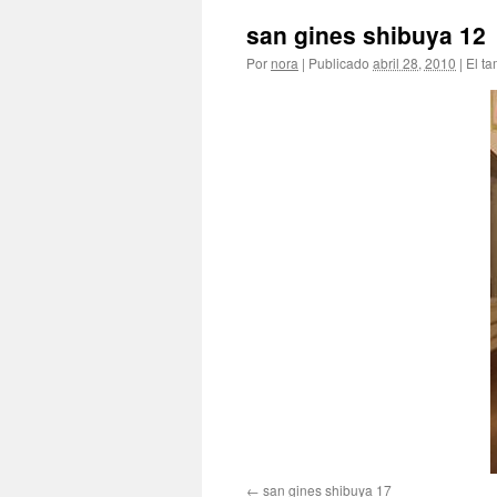
san gines shibuya 12
Por
nora
|
Publicado
abril 28, 2010
|
El ta
san gines shibuya 17