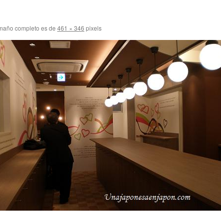
maño completo es de
461 × 346
pixels