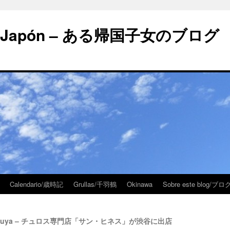
 en Japón – ある帰国子女のブログ
Calendario/歳時記
Grullas/千羽鶴
Okinawa
Sobre este blog/
en Shibuya – チュロス専門店「サン・ヒネス」が渋谷に出店