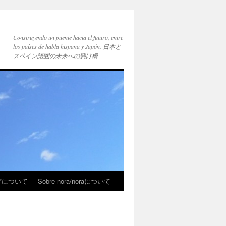
Construyendo un puente hacia el futuro, entre
los países de habla hispana y Japón. 日本と
スペイン語圏の未来への懸け橋
ブログについて
Sobre nora/noraについて