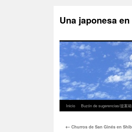
Una japonesa
Inicio
Buzón de sugerencias/提案箱
←
Churros de San Ginés 