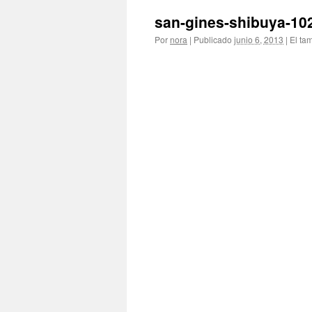
san-gines-shibuya-10
Por
nora
|
Publicado
junio 6, 2013
|
El ta