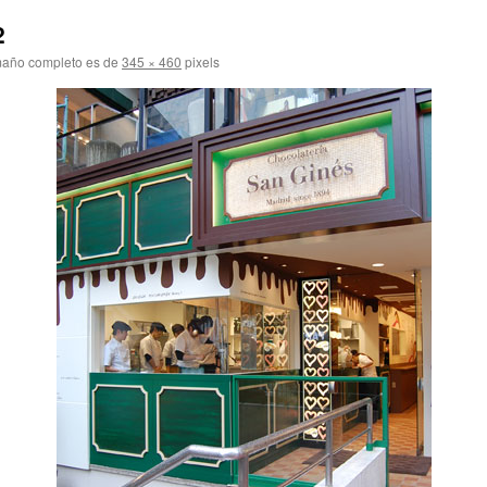
2
maño completo es de
345 × 460
pixels