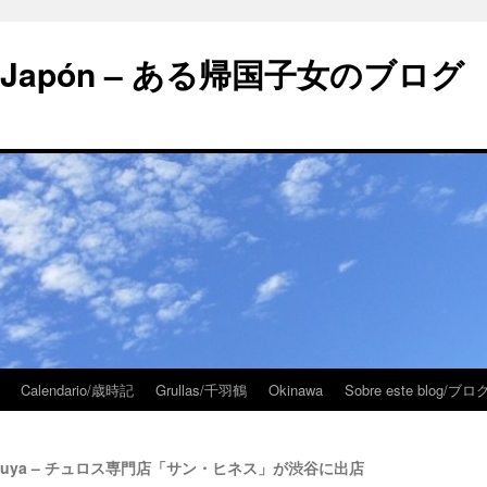
 en Japón – ある帰国子女のブログ
Calendario/歳時記
Grullas/千羽鶴
Okinawa
Sobre este blog/
en Shibuya – チュロス専門店「サン・ヒネス」が渋谷に出店