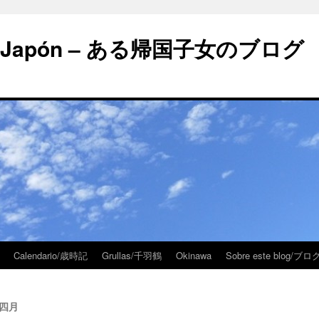
 en Japón – ある帰国子女のブログ
Calendario/歳時記
Grullas/千羽鶴
Okinawa
Sobre este blog/
の四月