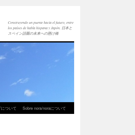
Construyendo un puente hacia el futuro, entre
los países de habla hispana y Japón. 日本と
スペイン語圏の未来への懸け橋
ブログについて
Sobre nora/noraについて