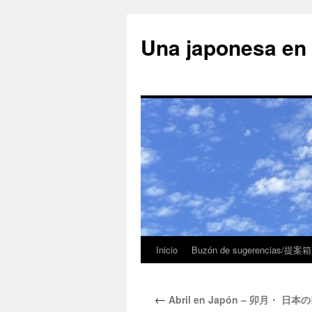
Una japonesa
Inicio
Buzón de sugerencias/提案箱
←
Abril en Japón – 卯月・ 日本