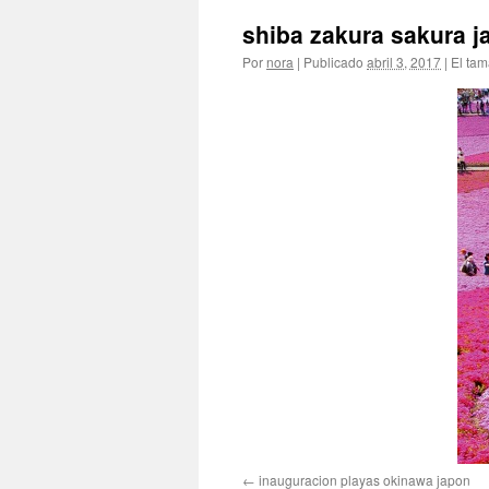
shiba zakura sakura j
Por
nora
|
Publicado
abril 3, 2017
|
El tam
inauguracion playas okinawa japon