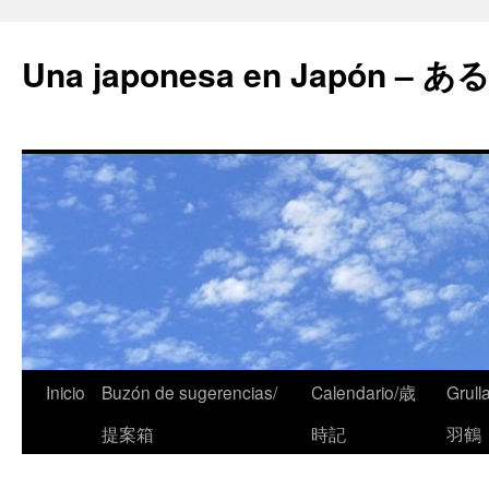
Una japonesa en Japón
Inicio
Buzón de sugerencias/
Calendario/歳
Grull
提案箱
時記
羽鶴