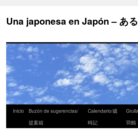
Una japonesa en Japón
Inicio
Buzón de sugerencias/
Calendario/歳
Grull
提案箱
時記
羽鶴