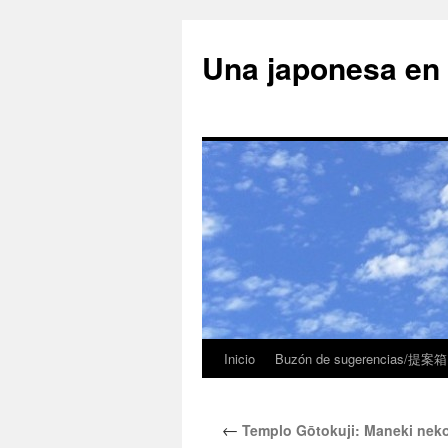
Una japonesa
Inicio
Buzón de sugerencias/提案箱
←
Templo Gōtokuji: Maneki ne