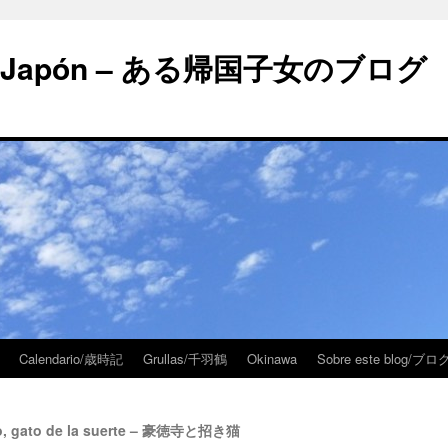
 en Japón – ある帰国子女のブログ
Calendario/歳時記
Grullas/千羽鶴
Okinawa
Sobre este blog/
ko, gato de la suerte – 豪徳寺と招き猫