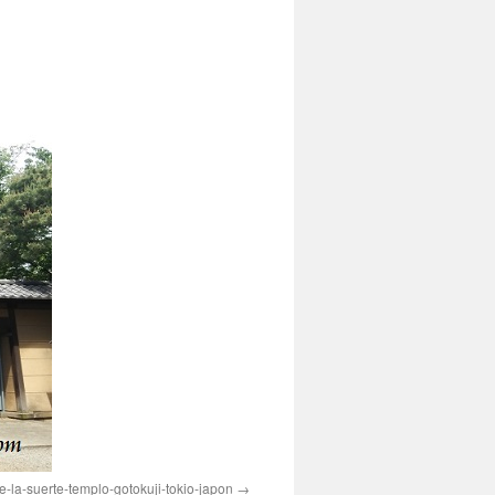
-la-suerte-templo-gotokuji-tokio-japon