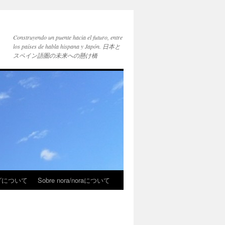
Construyendo un puente hacia el futuro, entre
los países de habla hispana y Japón. 日本と
スペイン語圏の未来への懸け橋
ブログについて
Sobre nora/noraについて