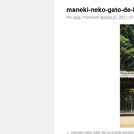
maneki-neko-gato-de-l
Por
nora
|
Publicado
febrero 21, 2017
|
El
maneki-neko-gato-de-la-suerte-templo-