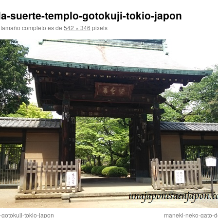
a-suerte-templo-gotokuji-tokio-japon
 tamaño completo es de
542 × 346
pixels
gotokuji-tokio-japon
maneki-neko-gato-de