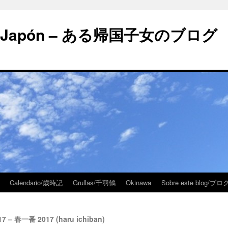
 en Japón – ある帰国子女のブログ
Calendario/歳時記
Grullas/千羽鶴
Okinawa
Sobre este blog/
017 – 春一番 2017 (haru ichiban)