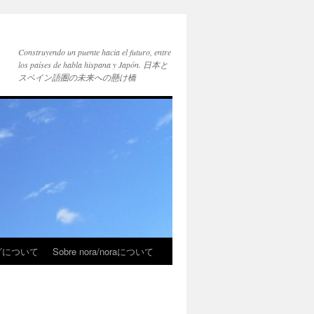
Construyendo un puente hacia el futuro, entre
los países de habla hispana y Japón. 日本と
スペイン語圏の未来への懸け橋
ブログについて
Sobre nora/noraについて