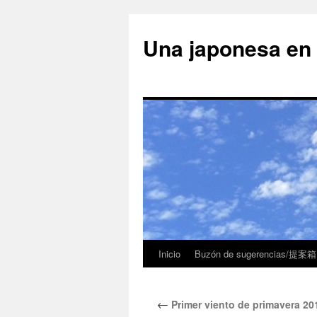
Una japonesa
Inicio
Buzón de sugerencias/提案箱
←
Primer viento de primavera 2