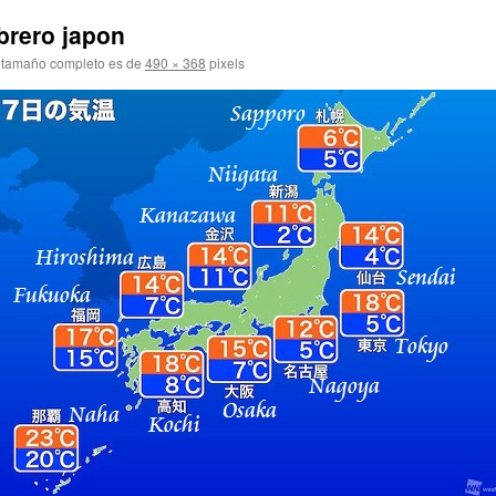
brero japon
 tamaño completo es de
490 × 368
pixels