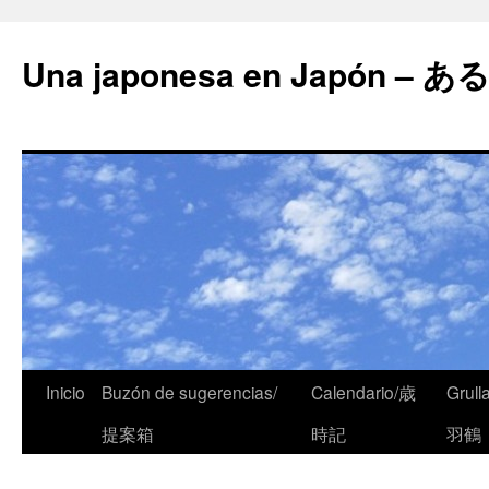
Una japonesa en Japón
Inicio
Buzón de sugerencias/
Calendario/歳
Grull
提案箱
時記
羽鶴