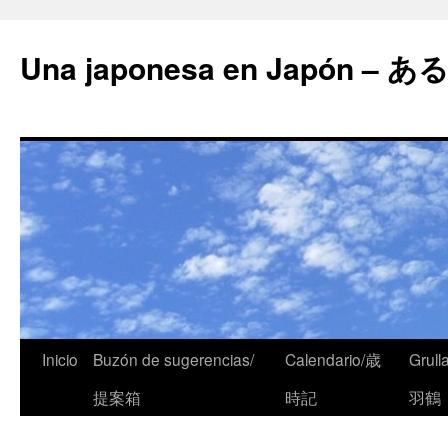
Una japonesa en Japón
Inicio
Buzón de sugerencias/
Calendario/歳
Grull
提案箱
時記
羽鶴