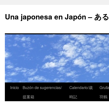
Una japonesa en Japón
Inicio
Buzón de sugerencias/
Calendario/歳
Grull
提案箱
時記
羽鶴