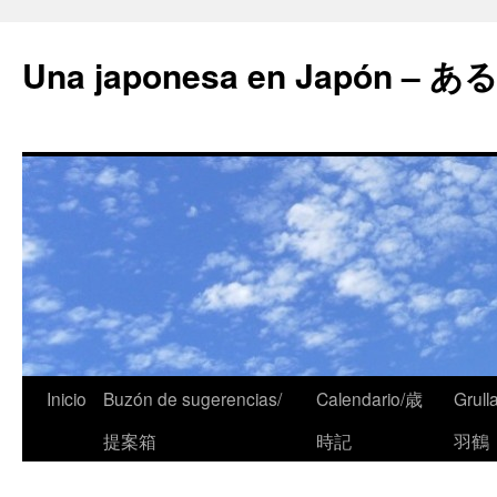
Una japonesa en Japón
Inicio
Buzón de sugerencias/
Calendario/歳
Grull
提案箱
時記
羽鶴