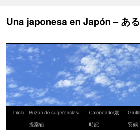
Una japonesa en Japón
Inicio
Buzón de sugerencias/
Calendario/歳
Grull
提案箱
時記
羽鶴