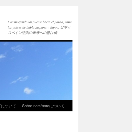
Construyendo un puente hacia el futuro, entre
los países de habla hispana y Japón. 日本と
スペイン語圏の未来への懸け橋
ブログについて
Sobre nora/noraについて