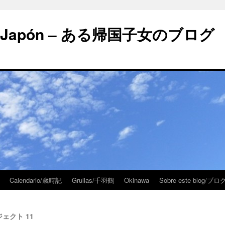
 en Japón – ある帰国子女のブログ
Calendario/歳時記
Grullas/千羽鶴
Okinawa
Sobre este blog/
ロジェクト 11