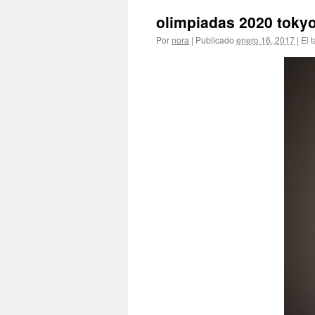
olimpiadas 2020 tokyo
Por
nora
|
Publicado
enero 16, 2017
|
El 