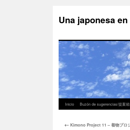
Una japonesa
Inicio
Buzón de sugerencias/提案箱
←
Kimono Project 11 – 着物プ