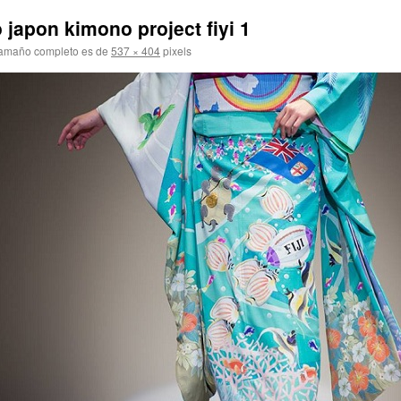
 japon kimono project fiyi 1
tamaño completo es de
537 × 404
pixels