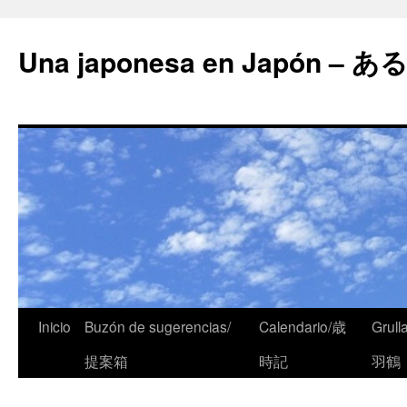
Una japonesa en Japón
Inicio
Buzón de sugerencias/
Calendario/歳
Grull
提案箱
時記
羽鶴