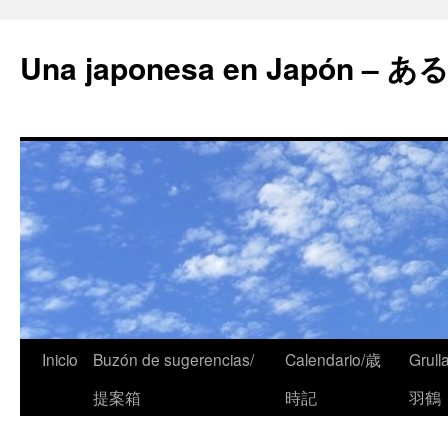
Una japonesa en Japón
Inicio
Buzón de sugerencias/
Calendario/歳
Grull
提案箱
時記
羽鶴