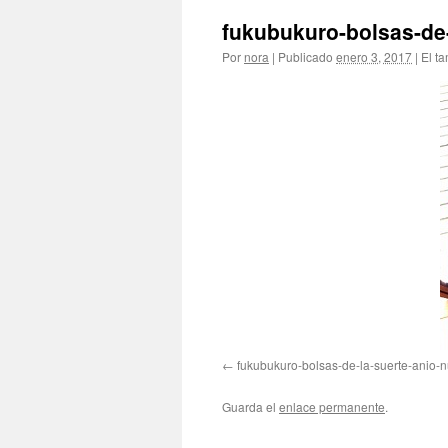
fukubukuro-bolsas-de-
Por
nora
|
Publicado
enero 3, 2017
|
El t
fukubukuro-bolsas-de-la-suerte-anio-
Guarda el
enlace permanente
.