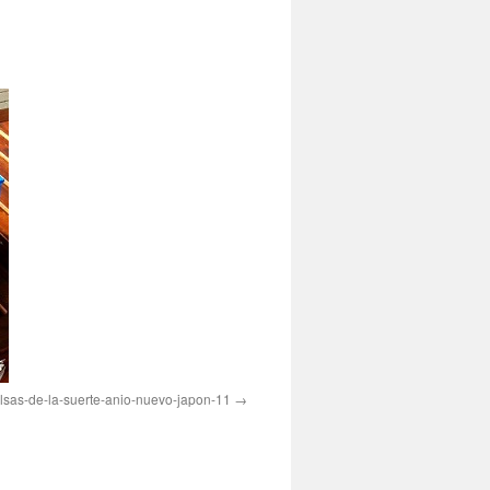
lsas-de-la-suerte-anio-nuevo-japon-11