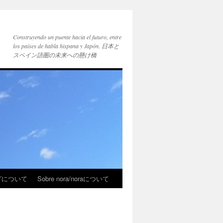
Construyendo un puente hacia el futuro, entre
los países de habla hispana y Japón. 日本と
スペイン語圏の未来への懸け橋
ブログについて
Sobre nora/noraについて