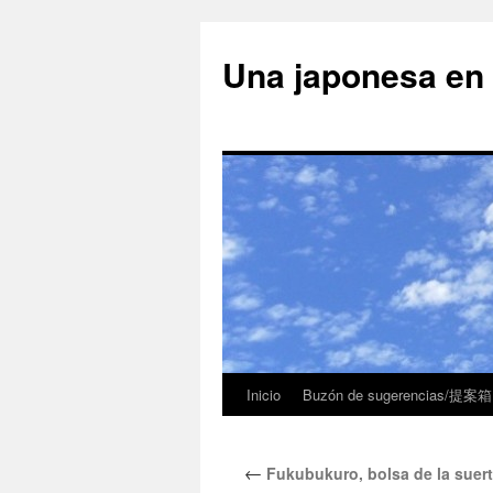
Una japonesa
Inicio
Buzón de sugerencias/提案箱
←
Fukubukuro, bolsa de la sue