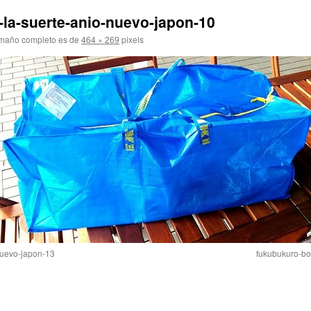
la-suerte-anio-nuevo-japon-10
amaño completo es de
464 × 269
pixels
nuevo-japon-13
fukubukuro-bo