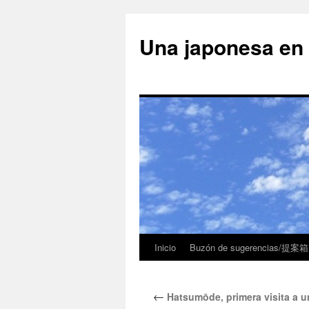
Una japonesa
Inicio
Buzón de sugerencias/提案箱
←
Hatsumōde, primera visita a 