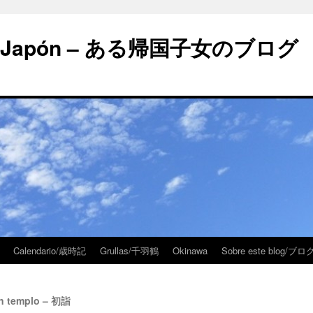
 en Japón – ある帰国子女のブログ
Calendario/歳時記
Grullas/千羽鶴
Okinawa
Sobre este blog/
un templo – 初詣