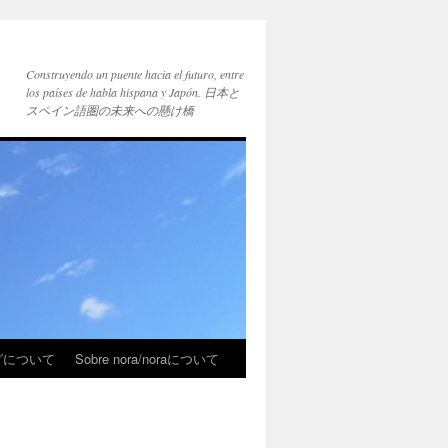
Construyendo un puente hacia el futuro, entre
los países de habla hispana y Japón. 日本と
スペイン語圏の未来への懸け橋
ブログについて
Sobre nora/noraについて