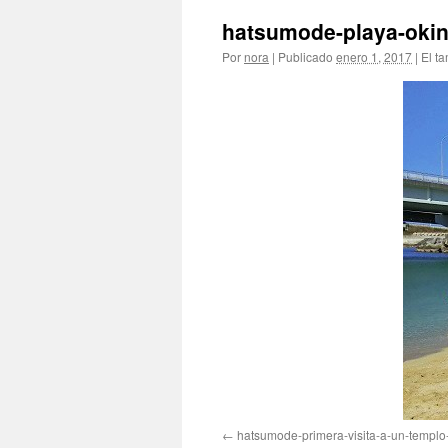
hatsumode-playa-oki
Por
nora
|
Publicado
enero 1, 2017
|
El t
hatsumode-primera-visita-a-un-templ