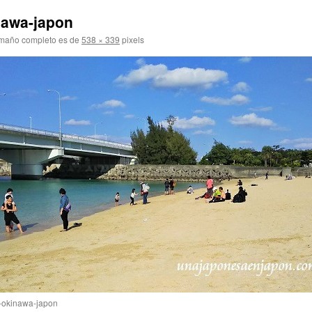
nawa-japon
amaño completo es de
538 × 339
pixels
o-okinawa-japon