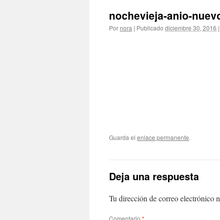
nochevieja-anio-nuev
Por
nora
|
Publicado
diciembre 30, 2016
|
Guarda el
enlace permanente
.
Deja una respuesta
Tu dirección de correo electrónico n
Comentario
*