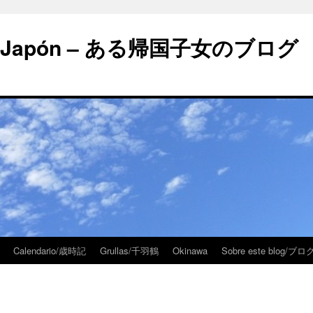
 en Japón – ある帰国子女のブログ
Calendario/歳時記
Grullas/千羽鶴
Okinawa
Sobre este blog/