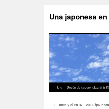
Una japonesa
Inicio
Buzón de sugerencias/提案箱
←
nora y el 2016 – 2016 年のnora