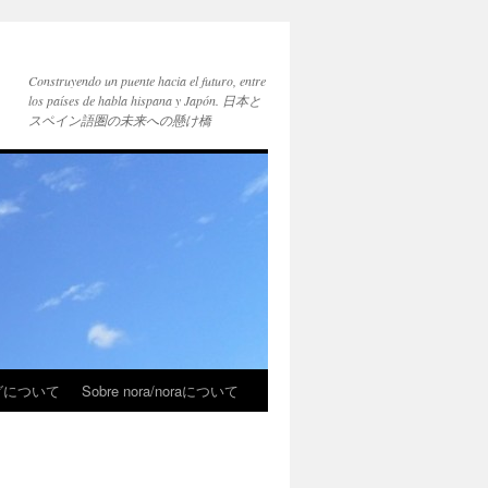
Construyendo un puente hacia el futuro, entre
los países de habla hispana y Japón. 日本と
スペイン語圏の未来への懸け橋
ブログについて
Sobre nora/noraについて