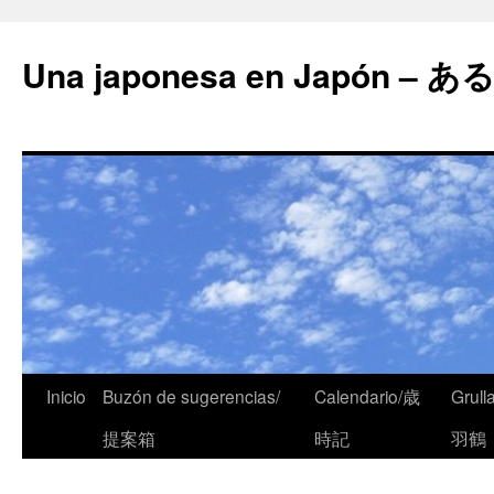
Una japonesa en Japón
Inicio
Buzón de sugerencias/
Calendario/歳
Grull
提案箱
時記
羽鶴