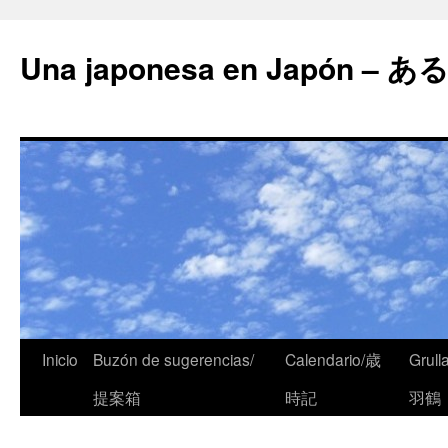
Una japonesa en Japón
Inicio
Buzón de sugerencias/
Calendario/歳
Grull
提案箱
時記
羽鶴