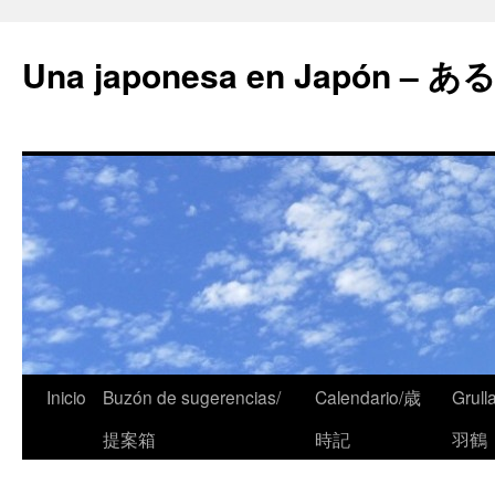
Una japonesa en Japón
Inicio
Buzón de sugerencias/
Calendario/歳
Grull
提案箱
時記
羽鶴