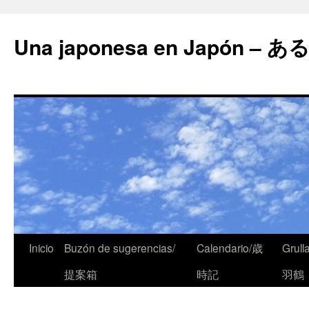
Una japonesa en Japón
Inicio
Buzón de sugerencias/
Calendario/歳
Grull
提案箱
時記
羽鶴