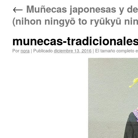
←
Muñecas japonesas 
(nihon ningyō to ryūkyū ni
munecas-tradicionale
Por
nora
|
Publicado
diciembre 13, 2016
|
El tamaño completo 