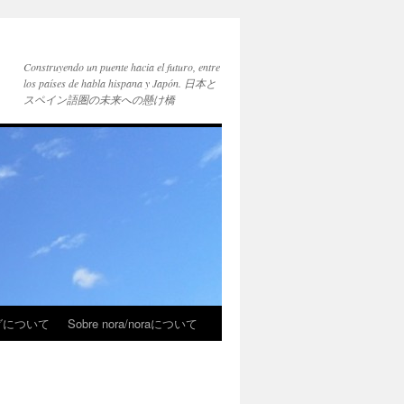
Construyendo un puente hacia el futuro, entre
los países de habla hispana y Japón. 日本と
スペイン語圏の未来への懸け橋
ブログについて
Sobre nora/noraについて