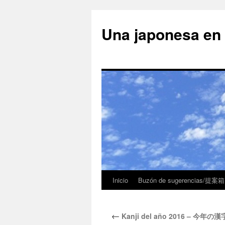
Una japonesa
Inicio
Buzón de sugerencias/提案箱
←
Kanji del año 2016 – 今年の漢字 