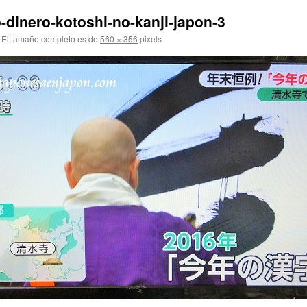
o-dinero-kotoshi-no-kanji-japon-3
El tamaño completo es de
560 × 356
pixels