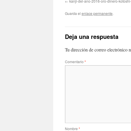
kanji-del-ano-2016-oro-dinero-kotoshi
Guarda el
enlace permanente
.
Deja una respuesta
Tu dirección de correo electrónico n
Comentario
*
Nombre
*