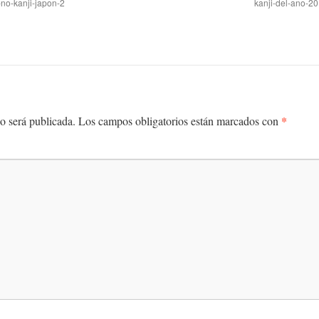
-no-kanji-japon-2
kanji-del-ano-20
*
o será publicada.
Los campos obligatorios están marcados con