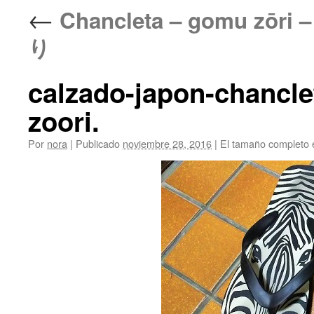
←
Chancleta – gomu zōr
り
calzado-japon-chancl
zoori.
Por
nora
|
Publicado
noviembre 28, 2016
|
El tamaño completo 