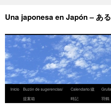
Una japonesa en Japón
Inicio
Buzón de sugerencias/
Calendario/歳
Grull
提案箱
時記
羽鶴