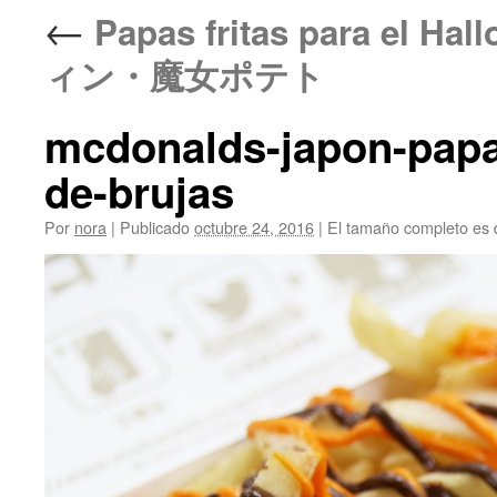
←
Papas fritas para el Ha
ィン・魔女ポテト
mcdonalds-japon-papa
de-brujas
Por
nora
|
Publicado
octubre 24, 2016
|
El tamaño completo es