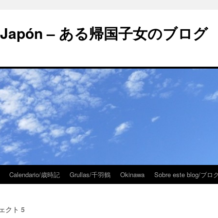
 en Japón – ある帰国子女のブログ
Calendario/歳時記
Grullas/千羽鶴
Okinawa
Sobre este blog/
ジェクト 5