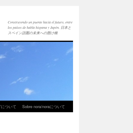
Construyendo un puente hacia el futuro, entre
los países de habla hispana y Japón. 日本と
スペイン語圏の未来への懸け橋
ブログについて
Sobre nora/noraについて