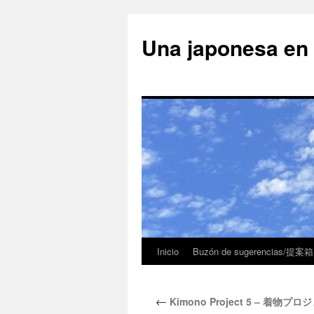
Una japonesa
Inicio
Buzón de sugerencias/提案箱
←
Kimono Project 5 – 着物プロ