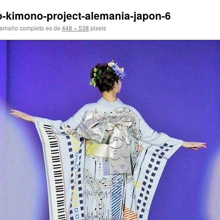
o-kimono-project-alemania-japon-6
tamaño completo es de
448 × 538
pixels