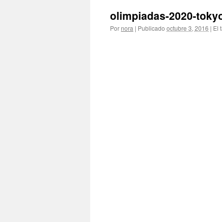
olimpiadas-2020-toky
Por
nora
|
Publicado
octubre 3, 2016
|
El 