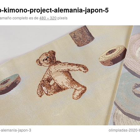
o-kimono-project-alemania-japon-5
tamaño completo es de
480 × 320
pixels
t-alemania-japon-3
olimpiadas-2020-t