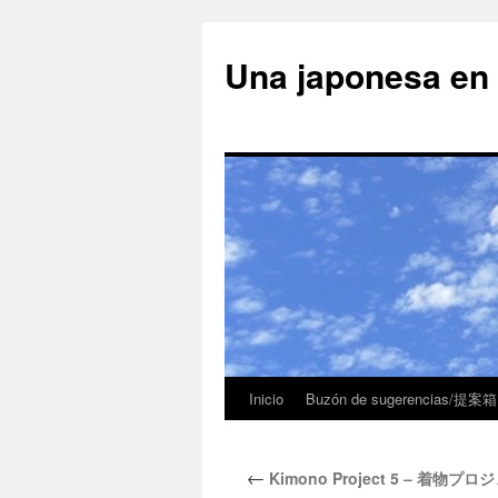
Una japonesa
Inicio
Buzón de sugerencias/提案箱
←
Kimono Project 5 – 着物プロ