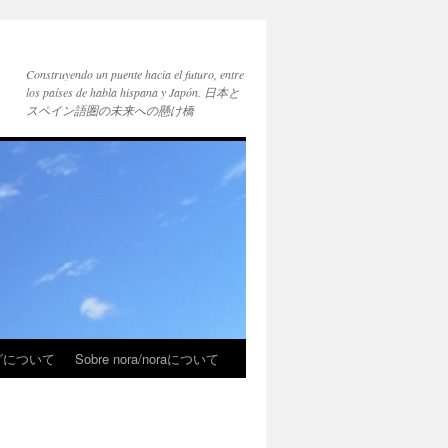
Construyendo un puente hacia el futuro, entre
los países de habla hispana y Japón. 日本と
スペイン語圏の未来への懸け橋
ブログについて
Sobre nora/noraについて