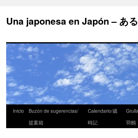
Una japonesa en Japón
Inicio
Buzón de sugerencias/
Calendario/歳
Grull
提案箱
時記
羽鶴