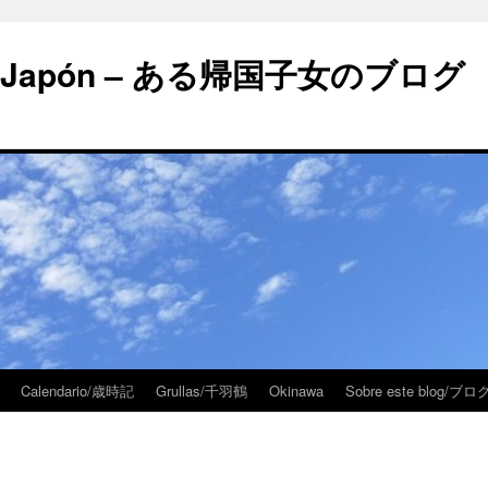
 en Japón – ある帰国子女のブログ
Calendario/歳時記
Grullas/千羽鶴
Okinawa
Sobre este blog/