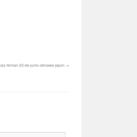
paz-itoman-23-de-junio-okinawa-japon