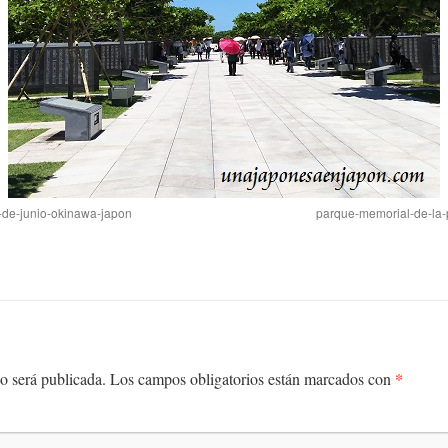
-de-junio-okinawa-japon
parque-memorial-de-la-
*
o será publicada.
Los campos obligatorios están marcados con