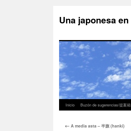
Una japonesa
Inicio
Buzón de sugerencias/提案箱
←
A media asta – 半旗 (hanki)