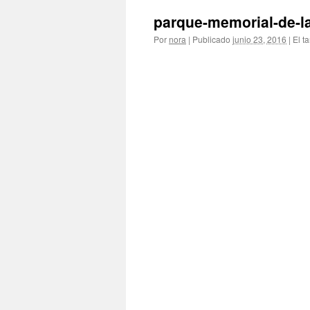
parque-memorial-de-l
Por
nora
|
Publicado
junio 23, 2016
|
El t