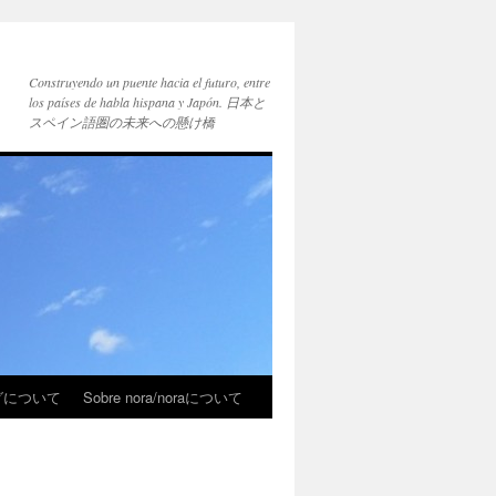
Construyendo un puente hacia el futuro, entre
los países de habla hispana y Japón. 日本と
スペイン語圏の未来への懸け橋
ブログについて
Sobre nora/noraについて