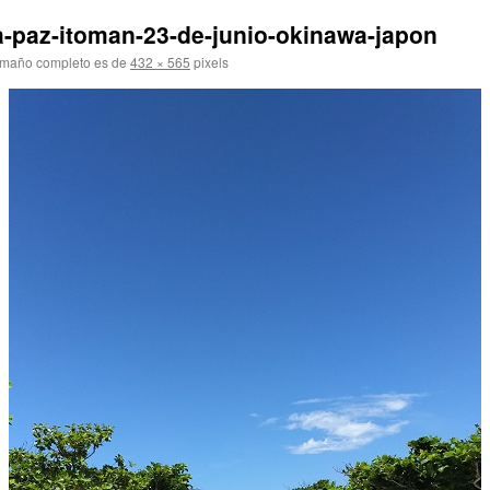
a-paz-itoman-23-de-junio-okinawa-japon
amaño completo es de
432 × 565
pixels