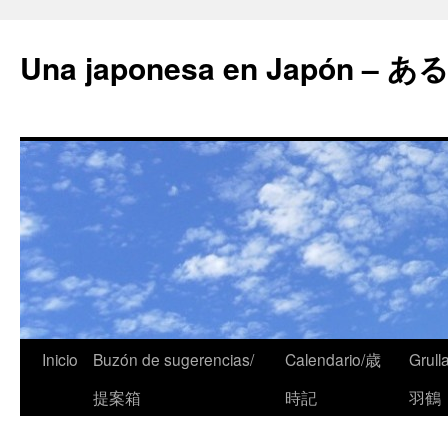
Una japonesa en Japón
Inicio
Buzón de sugerencias/
Calendario/歳
Grull
提案箱
時記
羽鶴