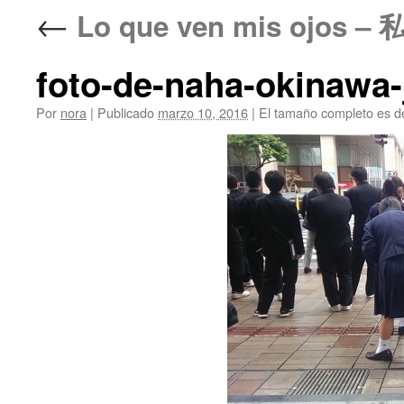
←
Lo que ven mis ojo
foto-de-naha-okinawa
Por
nora
|
Publicado
marzo 10, 2016
|
El tamaño completo es 