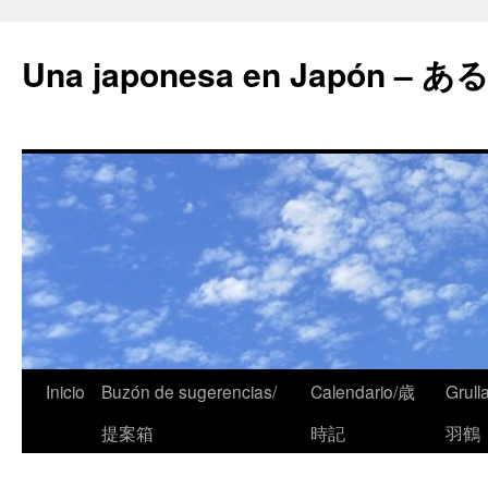
Una japonesa en Japón
Inicio
Buzón de sugerencias/
Calendario/歳
Grull
提案箱
時記
羽鶴