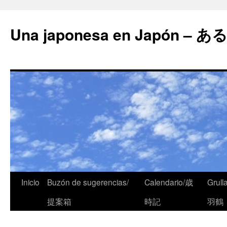
Una japonesa en Japón
Inicio
Buzón de sugerencias/
Calendario/歳
Grull
提案箱
時記
羽鶴