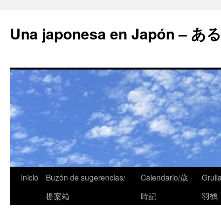
Una japonesa en Japón
Inicio
Buzón de sugerencias/
Calendario/歳
Grull
提案箱
時記
羽鶴