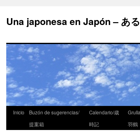
Una japonesa en Japón
Inicio
Buzón de sugerencias/
Calendario/歳
Grull
提案箱
時記
羽鶴