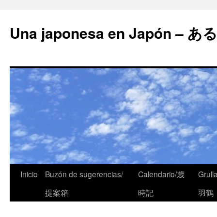
Una japonesa en Japón
Inicio
Buzón de sugerencias/
Calendario/歳
Grull
提案箱
時記
羽鶴