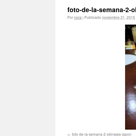
foto-de-la-semana-2-
Por
nora
|
Publicado
noviembre 21, 2015
foto-de-la-semana-2-okinawa-japon