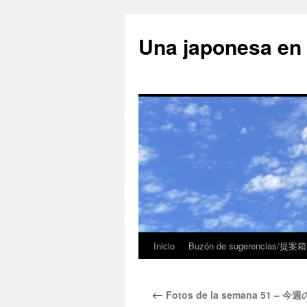
Una japonesa
Inicio
Buzón de sugerencias/提案箱
←
Fotos de la semana 51 – 今