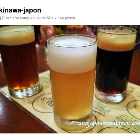
okinawa-japon
|
El tamaño completo es de
521 × 346
pixels