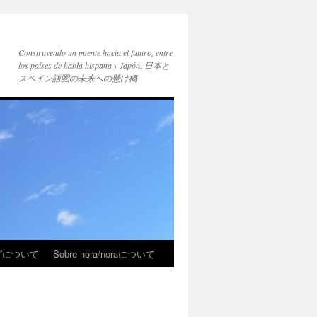
Construyendo un puente hacia el futuro, entre
los países de habla hispana y Japón. 日本と
スペイン語圏の未来への懸け橋
ブログについて
Sobre nora/noraについて