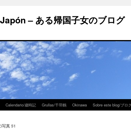
 en Japón – ある帰国子女のブログ
Calendario/歳時記
Grullas/千羽鶴
Okinawa
Sobre este blog/
週の写真 51