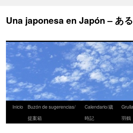
Una japonesa en Japón
Inicio
Buzón de sugerencias/
Calendario/歳
Grull
提案箱
時記
羽鶴