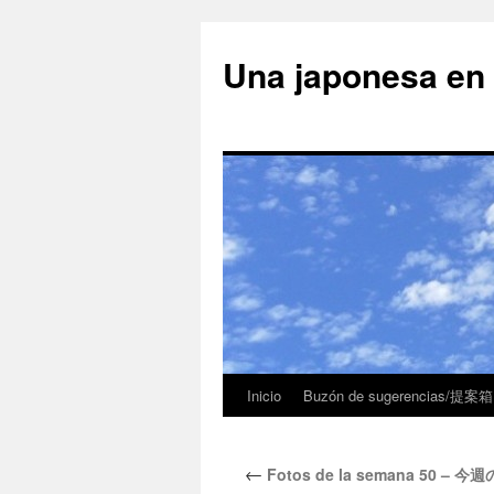
Una japonesa
Inicio
Buzón de sugerencias/提案箱
←
Fotos de la semana 50 – 今