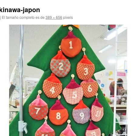
okinawa-japon
|
El tamaño completo es de
389 × 656
pixels