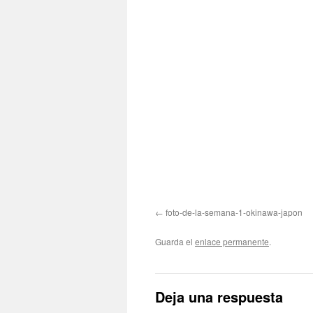
foto-de-la-semana-1-okinawa-japon
Guarda el
enlace permanente
.
Deja una respuesta