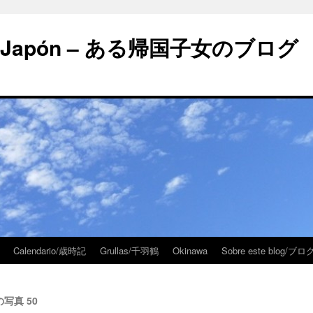
 en Japón – ある帰国子女のブログ
Calendario/歳時記
Grullas/千羽鶴
Okinawa
Sobre este blog/
週の写真 50