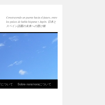
Construyendo un puente hacia el futuro, entre
los países de habla hispana y Japón. 日本と
スペイン語圏の未来への懸け橋
ブログについて
Sobre nora/noraについて