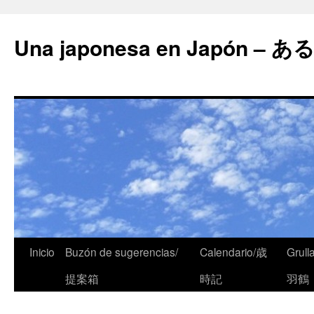
Una japonesa en Japón
Inicio
Buzón de sugerencias/
Calendario/歳
Grull
提案箱
時記
羽鶴