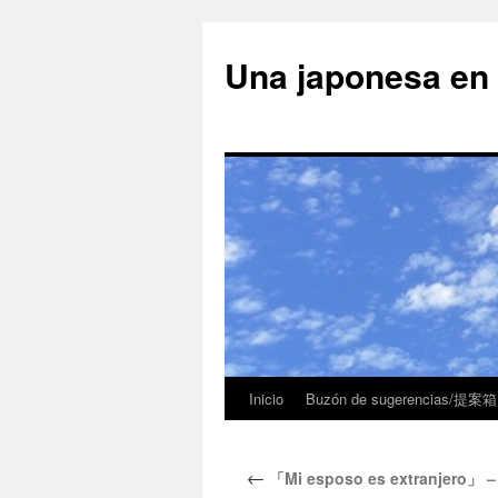
Una japonesa
Inicio
Buzón de sugerencias/提案箱
←
「Mi esposo es extranje