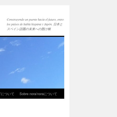
Construyendo un puente hacia el futuro, entre
los países de habla hispana y Japón. 日本と
スペイン語圏の未来への懸け橋
ブログについて
Sobre nora/noraについて