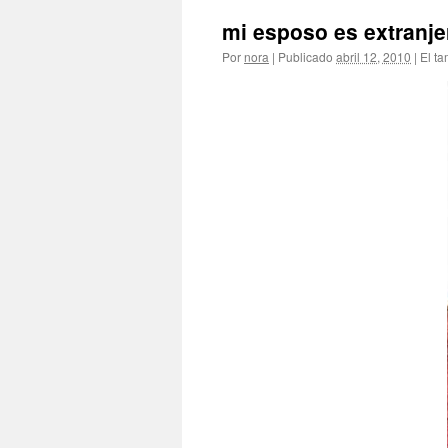
mi esposo es extranje
Por
nora
|
Publicado
abril 12, 2010
|
El ta