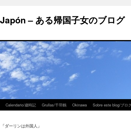
 en Japón – ある帰国子女のブログ
Calendario/歳時記
Grullas/千羽鶴
Okinawa
Sobre este blog/
ro」 – 「ダーリンは外国人」