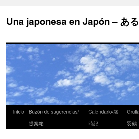
Una japonesa en Japón
Inicio
Buzón de sugerencias/
Calendario/歳
Grull
提案箱
時記
羽鶴