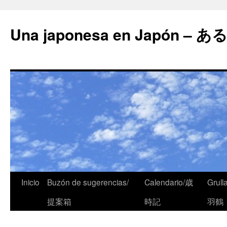
Una japonesa en Japón
Inicio
Buzón de sugerencias/
Calendario/歳
Grull
提案箱
時記
羽鶴