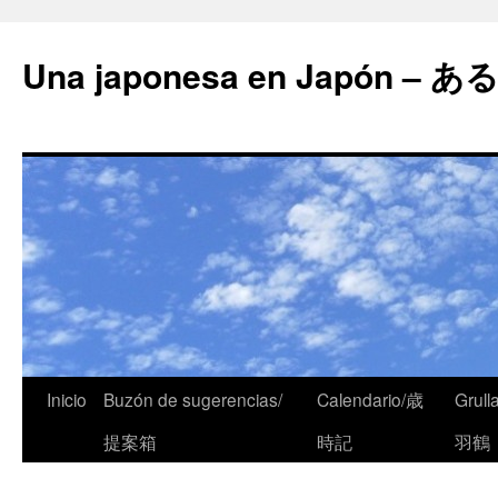
Una japonesa en Japón
Inicio
Buzón de sugerencias/
Calendario/歳
Grull
提案箱
時記
羽鶴