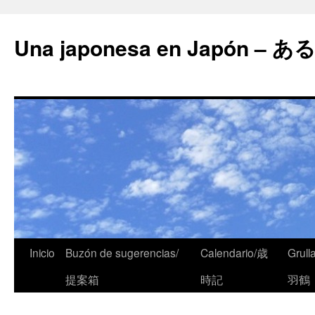
Una japonesa en Japón
Inicio
Buzón de sugerencias/
Calendario/歳
Grull
提案箱
時記
羽鶴